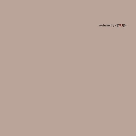
website by <]{
MJ
}[>