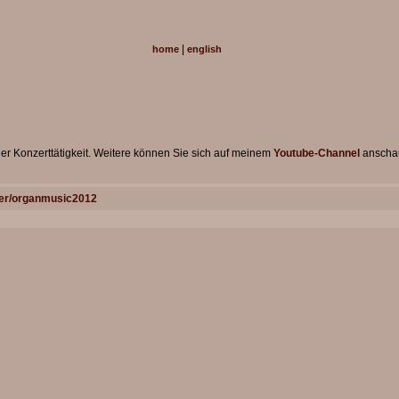
|
home
english
ner Konzerttätigkeit. Weitere können Sie sich auf meinem
Youtube-Channel
anschau
ser/organmusic2012